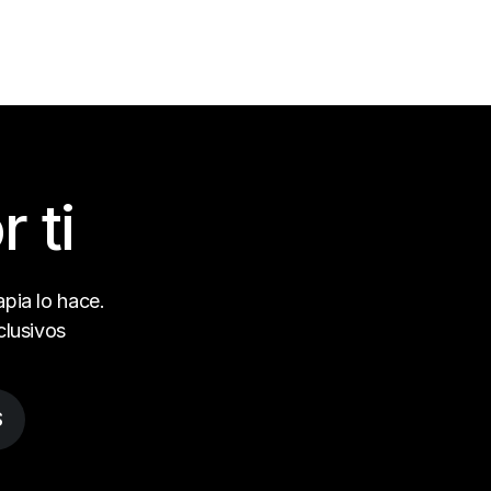
 ti
pia lo hace.
clusivos
S