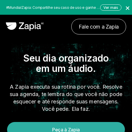
#MundialZapia: Compartilhe seu caso de uso e ganhe até $10.000 dólares!
Ver mais
Fale com a Zapia
Seu dia organizado
em um áudio.
A Zapia executa sua rotina por você. Resolve
sua agenda, te lembra do que você não pode
esquecer e até responde suas mensagens.
Você pede. Ela faz.
Peça à Zapia